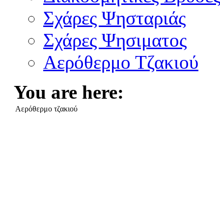
Σχάρες Ψησταριάς
Σχάρες Ψησιματος
Αερόθερμο Τζακιού
You are here:
Aερόθερμο τζακιού