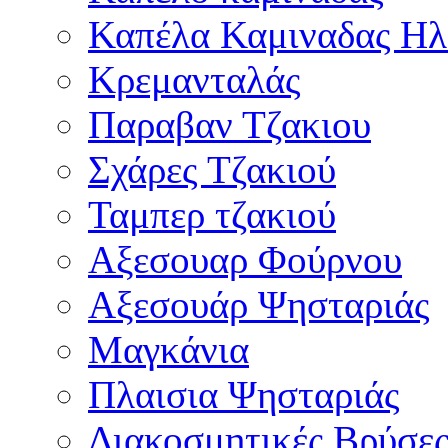
Καπέλα Καμιναδας Ηλ
Κρεμανταλάς
Παραβαν Τζακιου
Σχάρες Tζακιού
Ταμπερ τζακιού
Αξεσουαρ Φούρνου
Αξεσουάρ Ψησταριάς
Μαγκάνια
Πλαισια Ψησταριάς
Διακοσμητικές Βρύσε